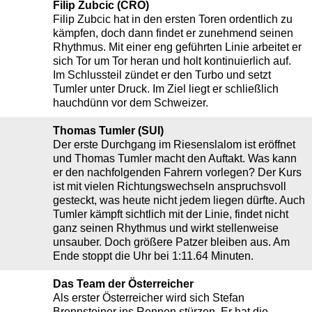
Filip Zubcic (CRO)
Filip Zubcic hat in den ersten Toren ordentlich zu
kämpfen, doch dann findet er zunehmend seinen
Rhythmus. Mit einer eng geführten Linie arbeitet er
sich Tor um Tor heran und holt kontinuierlich auf.
Im Schlussteil zündet er den Turbo und setzt
Tumler unter Druck. Im Ziel liegt er schließlich
hauchdünn vor dem Schweizer.
Thomas Tumler (SUI)
Der erste Durchgang im Riesenslalom ist eröffnet
und Thomas Tumler macht den Auftakt. Was kann
er den nachfolgenden Fahrern vorlegen? Der Kurs
ist mit vielen Richtungswechseln anspruchsvoll
gesteckt, was heute nicht jedem liegen dürfte. Auch
Tumler kämpft sichtlich mit der Linie, findet nicht
ganz seinen Rhythmus und wirkt stellenweise
unsauber. Doch größere Patzer bleiben aus. Am
Ende stoppt die Uhr bei 1:11.64 Minuten.
Das Team der Österreicher
Als erster Österreicher wird sich Stefan
Brennsteiner ins Rennen stürzen. Er hat die