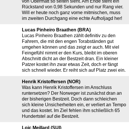
von Odermatt so selten sieht. Am Ende steht ein
Rückstand von 0,98 Sekunden und nur Rang vier.
Will er heute noch ganz vorne mitmischen, muss
im zweiten Durchgang eine echte Aufholjagd her!
Lucas Pinheiro Braathen (BRA)
Lucas Pinheiro Braathen zählt definitiv zu den
Fahrern, die mit den engen Torabständen gut
umgehen können und das zeigt er auch. Mit viel
Feingefühl nimmt er den Kurs, bleibt im oberen
Abschnitt dicht an der Bestzeit dran. Ein kleiner
Patzer kostet ihn zwar etwas Zeit, doch er fängt
sich schnell wieder. Er reiht sich auf Platz zwei ein.
Henrik Kristoffersen (NOR)
Was kann Henrik Kristoffersen im Anschluss
runtersetzen? Der Norweger ist zunächst dran an
der bisherigen Bestzeit. Doch dann schleichen
sich kleine Unsicherheiten ein, er verliert an Tempo
und das kostet. Im Ziel fehlen ihm schließlich 65
Hundertstel auf die Bestzeit.
Loic Meillard (SUI)