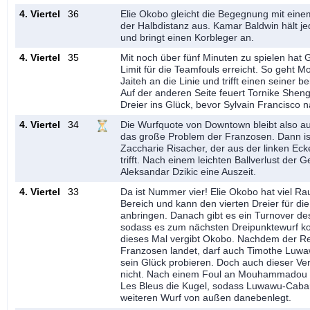
4. Viertel
36
Elie Okobo gleicht die Begegnung mit ein
der Halbdistanz aus. Kamar Baldwin hält 
und bringt einen Korbleger an.
4. Viertel
35
Mit noch über fünf Minuten zu spielen hat 
Limit für die Teamfouls erreicht. So geh
Jaiteh an die Linie und trifft einen seiner 
Auf der anderen Seite feuert Tornike Sheng
Dreier ins Glück, bevor Sylvain Francisco n
4. Viertel
34
Die Wurfquote von Downtown bleibt also au
das große Problem der Franzosen. Dann is
Zaccharie Risacher, der aus der linken Eck
trifft. Nach einem leichten Ballverlust der 
Aleksandar Dzikic eine Auszeit.
4. Viertel
33
Da ist Nummer vier! Elie Okobo hat viel R
Bereich und kann den vierten Dreier für di
anbringen. Danach gibt es ein Turnover de
sodass es zum nächsten Dreipunktewurf 
dieses Mal vergibt Okobo. Nachdem der R
Franzosen landet, darf auch Timothe Luw
sein Glück probieren. Doch auch dieser Ve
nicht. Nach einem Foul an Mouhammadou J
Les Bleus die Kugel, sodass Luwawu-Cabar
weiteren Wurf von außen danebenlegt.