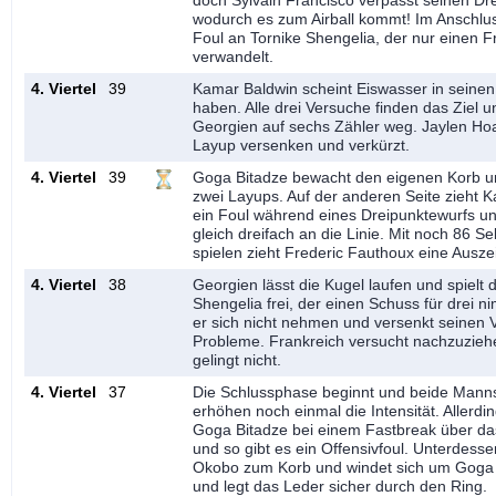
doch Sylvain Francisco verpasst seinen Dre
wodurch es zum Airball kommt! Im Anschlus
Foul an Tornike Shengelia, der nur einen F
verwandelt.
4. Viertel
39
Kamar Baldwin scheint Eiswasser in seinen
haben. Alle drei Versuche finden das Ziel u
Georgien auf sechs Zähler weg. Jaylen Ho
Layup versenken und verkürzt.
4. Viertel
39
Goga Bitadze bewacht den eigenen Korb un
zwei Layups. Auf der anderen Seite zieht 
ein Foul während eines Dreipunktewurfs un
gleich dreifach an die Linie. Mit noch 86 
spielen zieht Frederic Fauthoux eine Auszei
4. Viertel
38
Georgien lässt die Kugel laufen und spielt 
Shengelia frei, der einen Schuss für drei ni
er sich nicht nehmen und versenkt seinen
Probleme. Frankreich versucht nachzuzieh
gelingt nicht.
4. Viertel
37
Die Schlussphase beginnt und beide Mann
erhöhen noch einmal die Intensität. Allerdi
Goga Bitadze bei einem Fastbreak über das
und so gibt es ein Offensivfoul. Unterdessen
Okobo zum Korb und windet sich um Goga
und legt das Leder sicher durch den Ring.