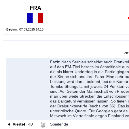
FRA
70 : 80
Beginn:
07.09.2025 14:15
Letz
Fazit: Nach Serbien scheidet auch Frankreic
auf den EM-Titel bereits im Achtelfinale aus
die als klarer Underdog in die Partie gingen
der Sirene sich und ihre Fans. Eine sehr a
Leistung wird damit belohnt, bei der Kama
Tornike Shengelia mit jeweils 24 Punkten
sind. Auf Seiten der Mannschaft von Frede
man über weite Strecken die Entschlossen
das Ballgefühl vermissen lassen. So fielen
der Dreipunktewürfe (sechs von 36)! Das is
unterirdische Quote. Für Georgien geht e
Mittwoch im Viertelfinale gegen Finnland we
4. Viertel
40
Spielende