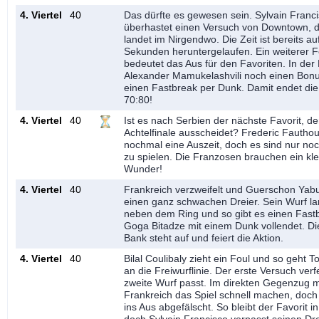
4. Viertel
40
Das dürfte es gewesen sein. Sylvain Franc
überhastet einen Versuch von Downtown, d
landet im Nirgendwo. Die Zeit ist bereits au
Sekunden heruntergelaufen. Ein weiterer F
bedeutet das Aus für den Favoriten. In der 
Alexander Mamukelashvili noch einen Bonu
einen Fastbreak per Dunk. Damit endet d
70:80!
4. Viertel
40
Ist es nach Serbien der nächste Favorit, de
Achtelfinale ausscheidet? Frederic Fautho
nochmal eine Auszeit, doch es sind nur n
zu spielen. Die Franzosen brauchen ein kle
Wunder!
4. Viertel
40
Frankreich verzweifelt und Guerschon Yab
einen ganz schwachen Dreier. Sein Wurf la
neben dem Ring und so gibt es einen Fast
Goga Bitadze mit einem Dunk vollendet. Di
Bank steht auf und feiert die Aktion.
4. Viertel
40
Bilal Coulibaly zieht ein Foul und so geht T
an die Freiwurflinie. Der erste Versuch verf
zweite Wurf passt. Im direkten Gegenzug 
Frankreich das Spiel schnell machen, doch
ins Aus abgefälscht. So bleibt der Favorit in