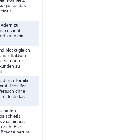
ier komplett,
s gibt es das
reiwurf
 Adern zu
nd so zieht
ard kann ein
d blockt gleich
Kamar Baldwin
d so darf er
Sekunden zu
t.
dadurch Tornike
mmt. Dies lässt
 Versuch ohne
en, doch das
schaften
ngs schießt
 Ziel hinaus
 zieht Elie
 Bitadze herum