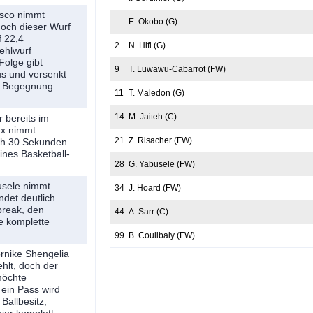
isco nimmt
E. Okobo (G)
och dieser Wurf
f 22,4
2
N. Hifi (G)
ehlwurf
Folge gibt
9
T. Luwawu-Cabarrot (FW)
s und versenkt
ie Begegnung
11
T. Maledon (G)
14
M. Jaiteh (C)
r bereits im
ux nimmt
21
Z. Risacher (FW)
och 30 Sekunden
ines Basketball-
28
G. Yabusele (FW)
usele nimmt
34
J. Hoard (FW)
ndet deutlich
break, den
44
A. Sarr (C)
e komplette
99
B. Coulibaly (FW)
ornike Shengelia
ehlt, doch der
möchte
 ein Pass wird
 Ballbesitz,