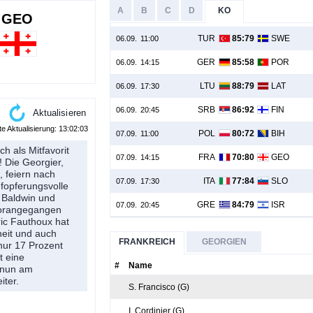
A
B
C
D
KO
GEO
TUR
85:79
SWE
06.09.
11:00
GER
85:58
POR
06.09.
14:15
LTU
88:79
LAT
06.09.
17:30
SRB
86:92
FIN
06.09.
20:45
te Aktualisierung:
13:02:03
POL
80:72
BIH
07.09.
11:00
h als Mitfavorit
FRA
70:80
GEO
07.09.
14:15
! Die Georgier,
, feiern nach
ITA
77:84
SLO
07.09.
17:30
ufopferungsvolle
r Baldwin und
GRE
84:79
ISR
07.09.
20:45
 vorangegangen
ric Fauthoux hat
heit und auch
FRANKREICH
GEORGIEN
 nur 17 Prozent
t eine
#
Name
s nun am
iter.
S. Francisco (G)
I. Cordinier (G)