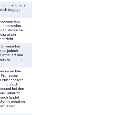
em Jumpshot aus
jedoch dagegen
Georgien das
t Mouhammadou
beiden Versuche.
elia einen
achzieht.
ch weiterhin
t es jedoch
e abfeuert und
Georgier nimmt
aum im rechten
e Franzosen
s Außenseiters,
kommt. Doch
ebound bei den
awu-Cabarrot
rsuch landet
aiteh behalten
rot einen